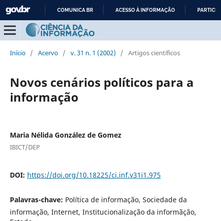
COMUNICA BR
ACESSO À INFORMAÇÃO
PARTICIP
IR
PARA
O
Início
/
Acervo
/
v. 31 n. 1 (2002)
/
Artigos científicos
CONTEÚDO
Novos cenários políticos para a
informação
Maria Nélida González de Gomez
IBICT/DEP
DOI:
https://doi.org/10.18225/ci.inf.v31i1.975
Palavras-chave:
Política de informação, Sociedade da
informação, Internet, Institucionalização da informãção,