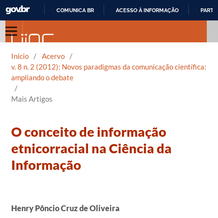
COMUNICA BR
ACESSO À INFORMAÇÃO
PARTI
IR
PARA
O
Início
/
Acervo
/
CONTEÚDO
v. 8 n. 2 (2012): Novos paradigmas da comunicação científica:
ampliando o debate
/
Mais Artigos
O conceito de informação
etnicorracial na Ciência da
Informação
Henry Pôncio Cruz de Oliveira