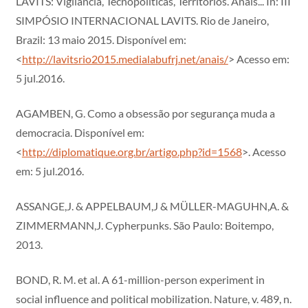
LAVITS: Vigilância, Tecnopolíticas, Territórios. Anais... In: III
SIMPÓSIO INTERNACIONAL LAVITS. Rio de Janeiro,
Brazil: 13 maio 2015. Disponível em:
<
http://lavitsrio2015.medialabufrj.net/anais/
> Acesso em:
5 jul.2016.
AGAMBEN, G. Como a obsessão por segurança muda a
democracia. Disponível em:
<
http://diplomatique.org.br/artigo.php?id=1568
>. Acesso
em: 5 jul.2016.
ASSANGE,J. & APPELBAUM,J & MÜLLER-MAGUHN,A. &
ZIMMERMANN,J. Cypherpunks. São Paulo: Boitempo,
2013.
BOND, R. M. et al. A 61-million-person experiment in
social influence and political mobilization. Nature, v. 489, n.