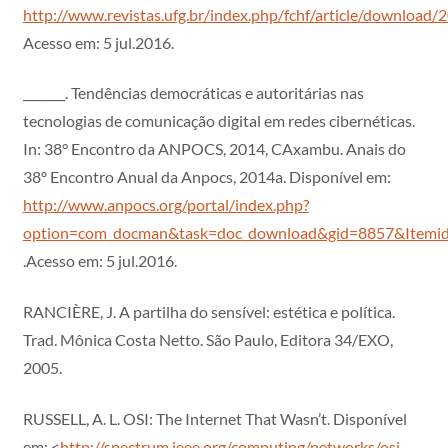
http://www.revistas.ufg.br/index.php/fchf/article/download
Acesso em: 5 jul.2016.
_______. Tendências democráticas e autoritárias nas
tecnologias de comunicação digital em redes cibernéticas.
In: 38° Encontro da ANPOCS, 2014, CAxambu. Anais do
38º Encontro Anual da Anpocs, 2014a. Disponível em:
http://www.anpocs.org/portal/index.php?
option=com_docman&task=doc_download&gid=8857&Itemi
.Acesso em: 5 jul.2016.
RANCIÈRE, J. A partilha do sensível: estética e política.
Trad. Mônica Costa Netto. São Paulo, Editora 34/EXO,
2005.
RUSSELL, A. L. OSI: The Internet That Wasn’t. Disponível
em: <
http://spectrum.ieee.org/computing/networks/osi-