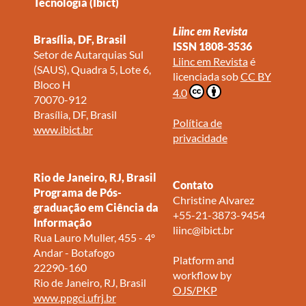
Tecnologia (Ibict)
Liinc em Revista
Brasília, DF, Brasil
ISSN 1808-3536
Setor de Autarquias Sul
Liinc em Revista
é
(SAUS), Quadra 5, Lote 6,
licenciada sob
CC BY
Bloco H
4.0
70070-912
Brasília, DF, Brasil
Política de
www.ibict.br
privacidade
Rio de Janeiro, RJ, Brasil
Contato
Programa de Pós-
Christine Alvarez
graduação em Ciência da
+55-21-3873-9454
Informação
liinc@ibict.br
Rua Lauro Muller, 455 - 4º
Andar - Botafogo
Platform and
22290-160
workflow by
Rio de Janeiro, RJ, Brasil
OJS/PKP
www.ppgci.ufrj.br