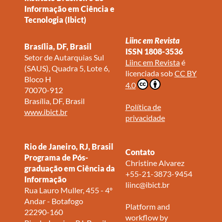
Informação em Ciência e
Tecnologia (Ibict)
Liinc em Revista
Brasília, DF, Brasil
ISSN 1808-3536
Setor de Autarquias Sul
Liinc em Revista
é
(SAUS), Quadra 5, Lote 6,
licenciada sob
CC BY
Bloco H
4.0
70070-912
Brasília, DF, Brasil
Política de
www.ibict.br
privacidade
Rio de Janeiro, RJ, Brasil
Contato
Programa de Pós-
Christine Alvarez
graduação em Ciência da
+55-21-3873-9454
Informação
liinc@ibict.br
Rua Lauro Muller, 455 - 4º
Andar - Botafogo
Platform and
22290-160
workflow by