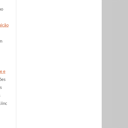
ho
uição
om
e e
ões
s
s
iinc