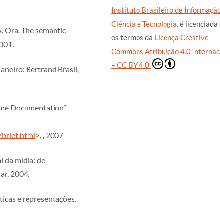
Instituto Brasileiro de Informaçã
Ciência e Tecnologia
, é licenciada
 Ora. The semantic
os termos da
Licença Creative
2001.
Commons Atribuição 4.0 Internac
– CC BY 4.0
neiro: Bertrand Brasil,
me Documentation”.
/briet.html
>. , 2007
l da mídia: de
ar, 2004.
ticas e representações.