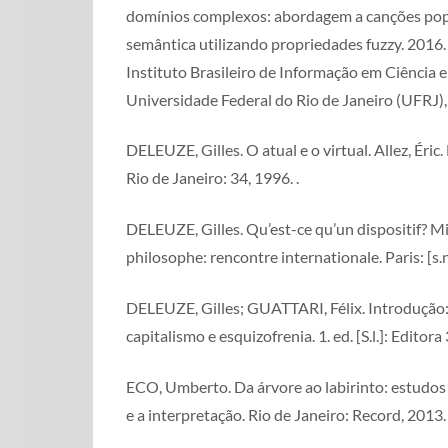
domínios complexos: abordagem a canções po
semântica utilizando propriedades fuzzy. 2016
Instituto Brasileiro de Informação em Ciência e
Universidade Federal do Rio de Janeiro (UFRJ),
DELEUZE, Gilles. O atual e o virtual. Allez, Éric. 
Rio de Janeiro: 34, 1996. .
DELEUZE, Gilles. Qu’est-ce qu’un dispositif? M
philosophe: rencontre internationale. Paris: [s.n
DELEUZE, Gilles; GUATTARI, Félix. Introdução: 
capitalismo e esquizofrenia. 1. ed. [S.l.]: Editora 3
ECO, Umberto. Da árvore ao labirinto: estudos 
e a interpretação. Rio de Janeiro: Record, 2013.