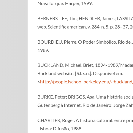
Nova Iorque: Harper, 1999.
BERNERS-LEE, Tim; HENDLER, James; LASSILA,
web. Scientific american, v. 284, n. 5, p. 28–37, 
BOURDIEU, Pierre. O Poder Simbólico. Rio de Ja
1989.
BUCKLAND, Michael. Briet, 1894-1989,“Mada
Buckland website. [S.l: s.n.]. Disponível em:
<
http://people.ischool.berkeley.edu/~buckland
BURKE, Peter; BRIGGS, Asa. Uma história socia
Gutenberg à Internet. Rio de Janeiro: Jorge Zah
CHARTIER, Roger. A história cultural: entre prá
Lisboa: Difusão, 1988.