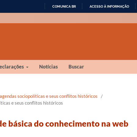
COMUNICA BR
ACESSO À INFORMAÇÃO
IR
PARA
O
CONTEÚDO
eclarações
Notícias
Buscar
gendas sociopolíticas e seus conflitos históricos
/
cas e seus conflitos históricos
de básica do conhecimento na web