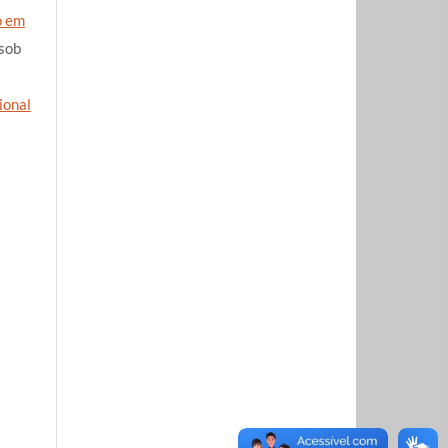
o em
 sob
ional