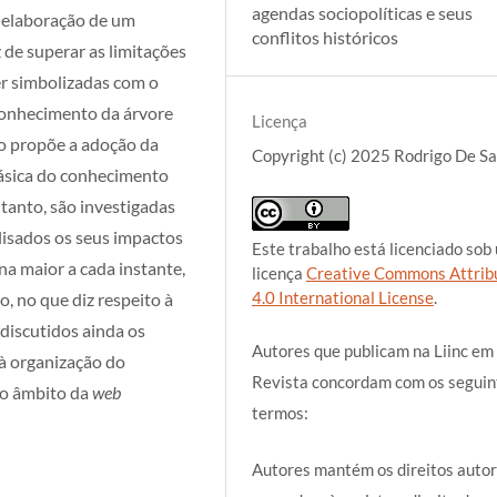
agendas sociopolíticas e seus
e elaboração de um
conflitos históricos
de superar as limitações
r simbolizadas com o
conhecimento da árvore
Licença
go propõe a adoção da
Copyright (c) 2025 Rodrigo De Sa
básica do conhecimento
tanto, são investigadas
lisados os seus impactos
Este trabalho está licenciado sob
a maior a cada instante,
licença
Creative Commons Attrib
4.0 International License
.
, no que diz respeito à
discutidos ainda os
Autores que publicam na Liinc em
 à organização do
Revista concordam com os seguin
no âmbito da
web
termos:
Autores mantém os direitos autor