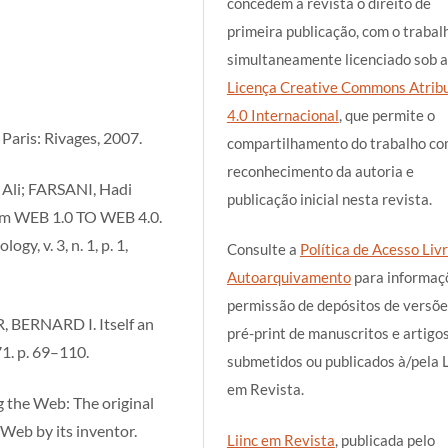
concedem à revista o direito de
primeira publicação, com o trabal
simultaneamente licenciado sob a
Licença Creative Commons Atrib
4.0 Internacional
, que permite o
Paris: Rivages, 2007.
compartilhamento do trabalho c
reconhecimento da autoria e
li; FARSANI, Hadi
publicação inicial nesta revista.
rom WEB 1.0 TO WEB 4.0.
y, v. 3, n. 1, p. 1,
Consulte a
Política de Acesso Livr
Autoarquivamento
para informaç
permissão de depósitos de versõe
, BERNARD I. Itself an
pré-print de manuscritos e artigo
1. p. 69–110.
submetidos ou publicados à/pela L
em Revista.
the Web: The original
Web by its inventor.
Liinc em Revista
, publicada pelo