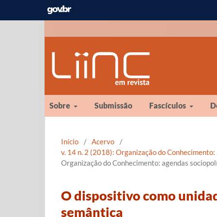
Sobre
Submissão
Fascículos
D
Início
/
Acervo
/
v. 14 n. 2 (2018): Organização do Conhecimento: a
Organização do Conhecimento: agendas sociopolíti
O dispositivo como unida
semântica