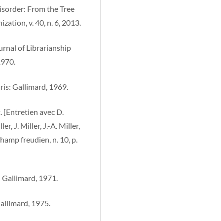
isorder: From the Tree
tion, v. 40, n. 6, 2013.
rnal of Librarianship
1970.
is: Gallimard, 1969.
 [Entretien avec D.
er, J. Miller, J.-A. Miller,
hamp freudien, n. 10, p.
 Gallimard, 1971.
allimard, 1975.