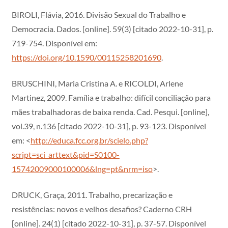
BIROLI, Flávia, 2016. Divisão Sexual do Trabalho e
Democracia. Dados. [online]. 59(3) [citado 2022-10-31], p.
719-754. Disponível em:
https://doi.org/10.1590/00115258201690
.
BRUSCHINI, Maria Cristina A. e RICOLDI, Arlene
Martinez, 2009. Família e trabalho: difícil conciliação para
mães trabalhadoras de baixa renda. Cad. Pesqui. [online],
vol.39, n.136 [citado 2022-10-31], p. 93-123. Disponível
em: <
http://educa.fcc.org.br/scielo.php?
script=sci_arttext&pid=S0100-
15742009000100006&lng=pt&nrm=iso
>.
DRUCK, Graça, 2011. Trabalho, precarização e
resistências: novos e velhos desafios? Caderno CRH
[online]. 24(1) [citado 2022-10-31], p. 37-57. Disponível