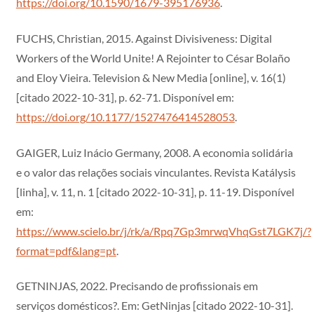
https://doi.org/10.1590/1679-395176936
.
FUCHS, Christian, 2015. Against Divisiveness: Digital
Workers of the World Unite! A Rejointer to César Bolaño
and Eloy Vieira. Television & New Media [online], v. 16(1)
[citado 2022-10-31], p. 62-71. Disponível em:
https://doi.org/10.1177/1527476414528053
.
GAIGER, Luiz Inácio Germany, 2008. A economia solidária
e o valor das relações sociais vinculantes. Revista Katálysis
[linha], v. 11, n. 1 [citado 2022-10-31], p. 11-19. Disponível
em:
https://www.scielo.br/j/rk/a/Rpq7Gp3mrwqVhqGst7LGK7j/?
format=pdf&lang=pt
.
GETNINJAS, 2022. Precisando de profissionais em
serviços domésticos?. Em: GetNinjas [citado 2022-10-31].