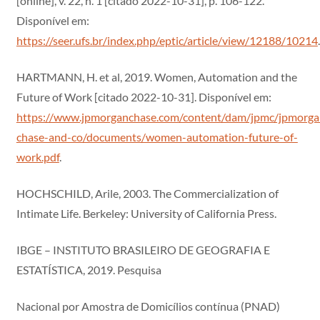
[online], v. 22, n. 1 [citado 2022-10-31], p. 106-122.
Disponível em:
https://seer.ufs.br/index.php/eptic/article/view/12188/10214
.
HARTMANN, H. et al, 2019. Women, Automation and the
Future of Work [citado 2022-10-31]. Disponível em:
https://www.jpmorganchase.com/content/dam/jpmc/jpmorga
chase-and-co/documents/women-automation-future-of-
work.pdf
.
HOCHSCHILD, Arile, 2003. The Commercialization of
Intimate Life. Berkeley: University of California Press.
IBGE – INSTITUTO BRASILEIRO DE GEOGRAFIA E
ESTATÍSTICA, 2019. Pesquisa
Nacional por Amostra de Domicílios contínua (PNAD)