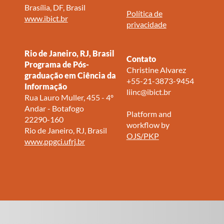
Brasília, DF, Brasil
Política de
www.ibict.br
privacidade
Rio de Janeiro, RJ, Brasil
Contato
Programa de Pós-
Christine Alvarez
graduação em Ciência da
+55-21-3873-9454
Informação
liinc@ibict.br
Rua Lauro Muller, 455 - 4º
Andar - Botafogo
Platform and
22290-160
workflow by
Rio de Janeiro, RJ, Brasil
OJS/PKP
www.ppgci.ufrj.br