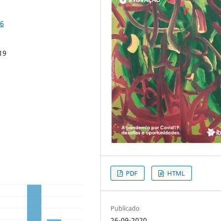
-6
19
PDF
HTML
Publicado
26-09-2020