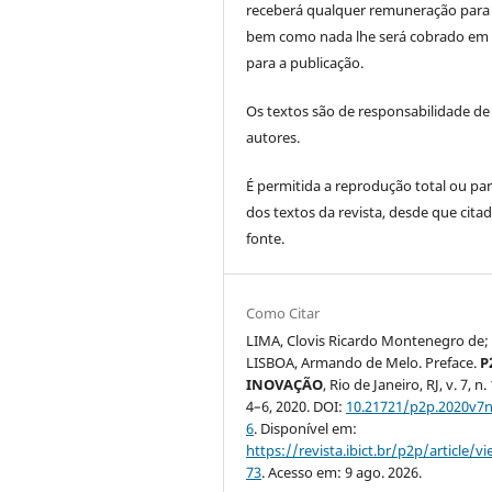
receberá qualquer remuneração para 
bem como nada lhe será cobrado em 
para a publicação.
Os textos são de responsabilidade de
autores.
É permitida a reprodução total ou par
dos textos da revista, desde que citad
fonte.
Como Citar
LIMA, Clovis Ricardo Montenegro de;
LISBOA, Armando de Melo. Preface.
P
INOVAÇÃO
, Rio de Janeiro, RJ, v. 7, n. 
4–6, 2020. DOI:
10.21721/p2p.2020v7n
6
. Disponível em:
https://revista.ibict.br/p2p/article/v
73
. Acesso em: 9 ago. 2026.