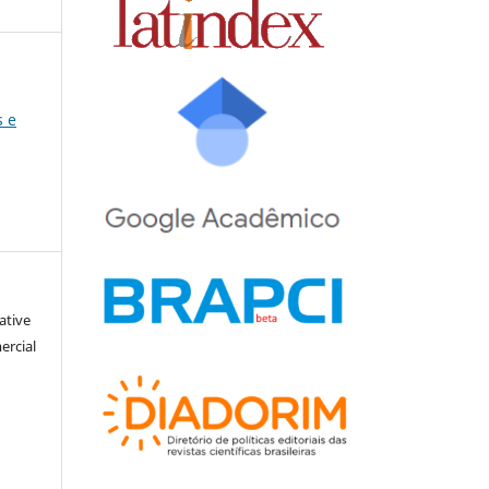
s e
ative
ercial