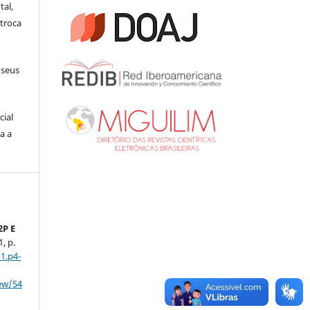
tal,
troca
 seus
cial
a a
2P E
1, p.
1.p4-
iew/54