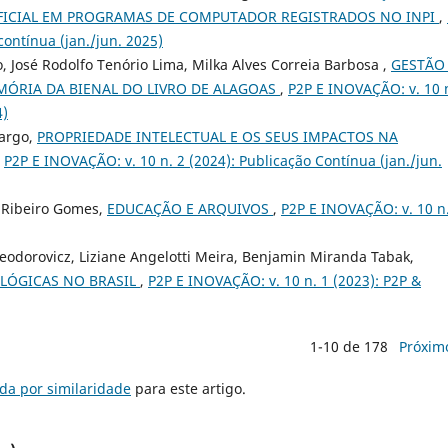
IFICIAL EM PROGRAMAS DE COMPUTADOR REGISTRADOS NO INPI
,
contínua (jan./jun. 2025)
, José Rodolfo Tenório Lima, Milka Alves Correia Barbosa ,
GESTÃO
ÓRIA DA BIENAL DO LIVRO DE ALAGOAS
,
P2P E INOVAÇÃO: v. 10 
4)
margo,
PROPRIEDADE INTELECTUAL E OS SEUS IMPACTOS NA
,
P2P E INOVAÇÃO: v. 10 n. 2 (2024): Publicação Contínua (jan./jun.
a Ribeiro Gomes,
EDUCAÇÃO E ARQUIVOS
,
P2P E INOVAÇÃO: v. 10 n
Teodorovicz, Liziane Angelotti Meira, Benjamin Miranda Tabak,
OLÓGICAS NO BRASIL
,
P2P E INOVAÇÃO: v. 10 n. 1 (2023): P2P &
1-10 de 178
Próxim
da por similaridade
para este artigo.