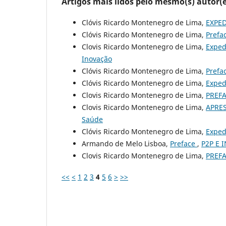
Artigos mais lidos pelo mesmo(s) autor(e
Clóvis Ricardo Montenegro de Lima,
EXPE
Clóvis Ricardo Montenegro de Lima,
Prefa
Clovis Ricardo Montenegro de Lima,
Exped
Inovação
Clóvis Ricardo Montenegro de Lima,
Prefa
Clóvis Ricardo Montenegro de Lima,
Exped
Clovis Ricardo Montenegro de Lima,
PREF
Clovis Ricardo Montenegro de Lima,
APRE
Saúde
Clóvis Ricardo Montenegro de Lima,
Exped
Armando de Melo Lisboa,
Preface
,
P2P E I
Clovis Ricardo Montenegro de Lima,
PREF
<<
<
1
2
3
4
5
6
>
>>