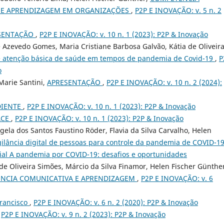
 E APRENDIZAGEM EM ORGANIZAÇÕES
,
P2P E INOVAÇÃO: v. 5 n. 2
SENTAÇÃO
,
P2P E INOVAÇÃO: v. 10 n. 1 (2023): P2P & Inovação
 Azevedo Gomes, Maria Cristiane Barbosa Galvão, Kátia de Oliveir
 atenção básica de saúde em tempos de pandemia de Covid-19
,
P
o
Marie Santini,
APRESENTAÇÃO
,
P2P E INOVAÇÃO: v. 10 n. 2 (2024):
DIENTE
,
P2P E INOVAÇÃO: v. 10 n. 1 (2023): P2P & Inovação
ACE
,
P2P E INOVAÇÃO: v. 10 n. 1 (2023): P2P & Inovação
gela dos Santos Faustino Röder, Flavia da Silva Carvalho, Helen
igilância digital de pessoas para controle da pandemia de COVID-1
cial A pandemia por COVID-19: desafios e oportunidades
de Oliveira Simões, Márcio da Silva Finamor, Helen Fischer Günthe
TÊNCIA COMUNICATIVA E APRENDIZAGEM
,
P2P E INOVAÇÃO: v. 6
rancisco
,
P2P E INOVAÇÃO: v. 6 n. 2 (2020): P2P & Inovação
,
P2P E INOVAÇÃO: v. 9 n. 2 (2023): P2P & Inovação