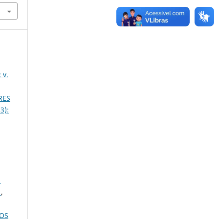
 v.
RES
3):
S
S
,
OS