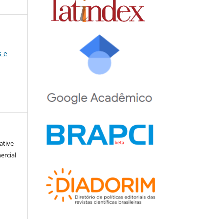
s e
ative
ercial