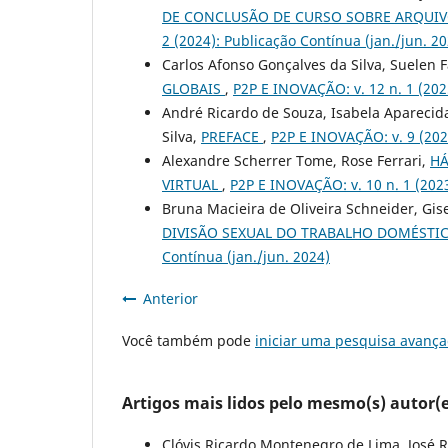
DE CONCLUSÃO DE CURSO SOBRE ARQUI
2 (2024): Publicação Contínua (jan./jun. 2
Carlos Afonso Gonçalves da Silva, Suelen 
GLOBAIS
,
P2P E INOVAÇÃO: v. 12 n. 1 (2025
André Ricardo de Souza, Isabela Aparecida
Silva,
PREFACE
,
P2P E INOVAÇÃO: v. 9 (2023
Alexandre Scherrer Tome, Rose Ferrari,
HÁ
VIRTUAL
,
P2P E INOVAÇÃO: v. 10 n. 1 (202
Bruna Macieira de Oliveira Schneider, Gis
DIVISÃO SEXUAL DO TRABALHO DOMÉST
Contínua (jan./jun. 2024)
Anterior
Você também pode
iniciar uma pesquisa avança
Artigos mais lidos pelo mesmo(s) autor(e
Clóvis Ricardo Montenegro de Lima, José 