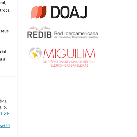
tal,
troca
 seus
cial
a a
2P E
1, p.
1.p4-
iew/54