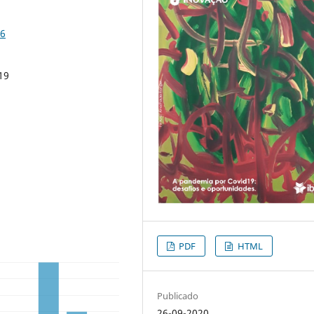
-6
19
PDF
HTML
Publicado
26-09-2020