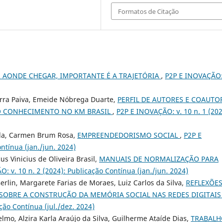
Formatos de Citação
 AONDE CHEGAR, IMPORTANTE É A TRAJETÓRIA
,
P2P E INOVAÇÃO:
erra Paiva, Emeide Nóbrega Duarte,
PERFIL DE AUTORES E COAUTO
O CONHECIMENTO NO KM BRASIL
,
P2P E INOVAÇÃO: v. 10 n. 1 (202
vila, Carmen Brum Rosa,
EMPREENDEDORISMO SOCIAL
,
P2P E
ntínua (jan./jun. 2024)
s Vinicius de Oliveira Brasil,
MANUAIS DE NORMALIZAÇÃO PARA
: v. 10 n. 2 (2024): Publicação Contínua (jan./jun. 2024)
rlin, Margarete Farias de Moraes, Luiz Carlos da Silva,
REFLEXÕE
SOBRE A CONSTRUÇÃO DA MEMÓRIA SOCIAL NAS REDES DIGITAI
ção Contínua (jul./dez. 2024)
elmo, Alzira Karla Araújo da Silva, Guilherme Ataíde Dias,
TRABALH