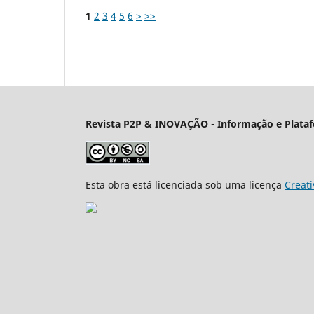
1
2
3
4
5
6
>
>>
Revista P2P & INOVAÇÃO - Informação e Plataf
Esta obra está licenciada sob uma licença
Creati