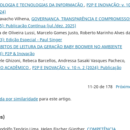
VOLOGIA E TECNOLOGIAS DA INFORMAÇÃO
,
P2P E INOVAÇÃO: v. 10
024)
Favacho Vilhena,
GOVERNANÇA, TRANSPARÊNCIA E COMPROMISSO
): Publicação Contínua (jul./dez. 2025)
 de Oliveira Lussi, Marcelo Gomes Justo, Roberto Marinho Alves d
): Edição Especial - Paul Singer
BITOS DE LEITURA DA GERAÇÃO BABY BOOMER NO AMBIENTE
3): P2P & Inovação
ele Ghizoni, Rebeca Barcellos, Andressa Sasaki Vasques Pacheco,
ICO ACADÊMICO
,
P2P E INOVAÇÃO: v. 10 n. 2 (2024): Publicação
11-20 de 178
Próxim
da por similaridade
para este artigo.
s)
Rodolfo Tenório Lima, Helen Fischer Günther,
COMPETÊNCIA