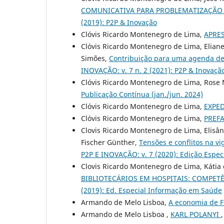
COMUNICATIVA PARA PROBLEMATIZAÇÃO
(2019): P2P & Inovação
Clóvis Ricardo Montenegro de Lima,
APRE
Clóvis Ricardo Montenegro de Lima, Eliane
Simões,
Contribuição para uma agenda de
INOVAÇÃO: v. 7 n. 2 (2021): P2P & Inovaçã
Clóvis Ricardo Montenegro de Lima, Rose 
Publicação Contínua (jan./jun. 2024)
Clóvis Ricardo Montenegro de Lima,
EXPE
Clóvis Ricardo Montenegro de Lima,
PREF
Clovis Ricardo Montenegro de Lima, Elisân
Fischer Günther,
Tensões e conflitos na v
P2P E INOVAÇÃO: v. 7 (2020): Edição Espe
Clovis Ricardo Montenegro de Lima, Kátia 
BIBLIOTECÁRIOS EM HOSPITAIS: COMPE
(2019): Ed. Especial Informação em Saúde
Armando de Melo Lisboa,
A economia de F
Armando de Melo Lisboa ,
KARL POLANYI