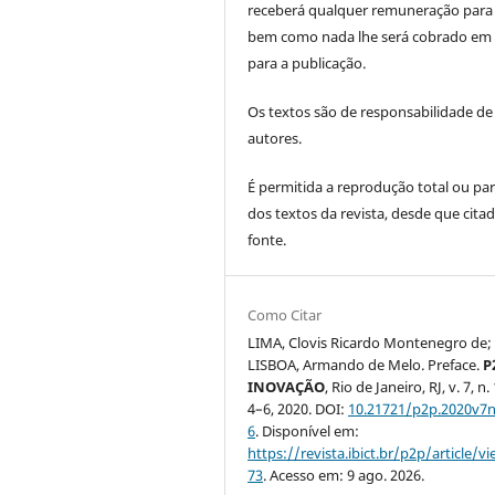
receberá qualquer remuneração para 
bem como nada lhe será cobrado em 
para a publicação.
Os textos são de responsabilidade de
autores.
É permitida a reprodução total ou par
dos textos da revista, desde que citad
fonte.
Como Citar
LIMA, Clovis Ricardo Montenegro de;
LISBOA, Armando de Melo. Preface.
P
INOVAÇÃO
, Rio de Janeiro, RJ, v. 7, n. 
4–6, 2020. DOI:
10.21721/p2p.2020v7n
6
. Disponível em:
https://revista.ibict.br/p2p/article/v
73
. Acesso em: 9 ago. 2026.