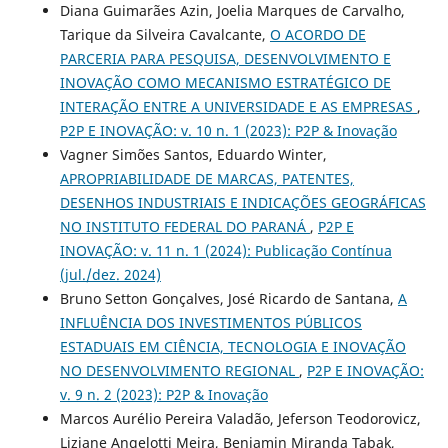
Diana Guimarães Azin, Joelia Marques de Carvalho,
Tarique da Silveira Cavalcante,
O ACORDO DE
PARCERIA PARA PESQUISA, DESENVOLVIMENTO E
INOVAÇÃO COMO MECANISMO ESTRATÉGICO DE
INTERAÇÃO ENTRE A UNIVERSIDADE E AS EMPRESAS
,
P2P E INOVAÇÃO: v. 10 n. 1 (2023): P2P & Inovação
Vagner Simões Santos, Eduardo Winter,
APROPRIABILIDADE DE MARCAS, PATENTES,
DESENHOS INDUSTRIAIS E INDICAÇÕES GEOGRÁFICAS
NO INSTITUTO FEDERAL DO PARANÁ
,
P2P E
INOVAÇÃO: v. 11 n. 1 (2024): Publicação Contínua
(jul./dez. 2024)
Bruno Setton Gonçalves, José Ricardo de Santana,
A
INFLUÊNCIA DOS INVESTIMENTOS PÚBLICOS
ESTADUAIS EM CIÊNCIA, TECNOLOGIA E INOVAÇÃO
NO DESENVOLVIMENTO REGIONAL
,
P2P E INOVAÇÃO:
v. 9 n. 2 (2023): P2P & Inovação
Marcos Aurélio Pereira Valadão, Jeferson Teodorovicz,
Liziane Angelotti Meira, Benjamin Miranda Tabak,