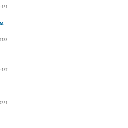
-151
IA
7133
-187
7351