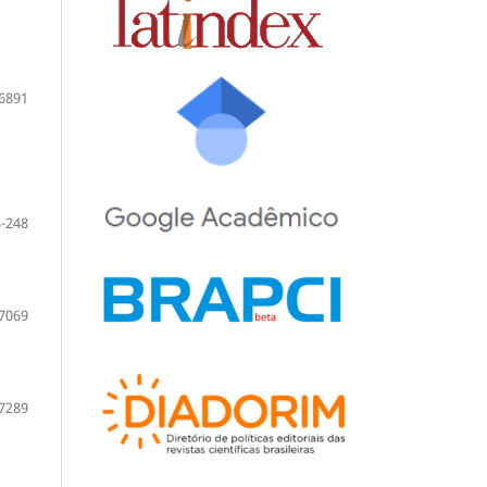
6891
-248
7069
7289