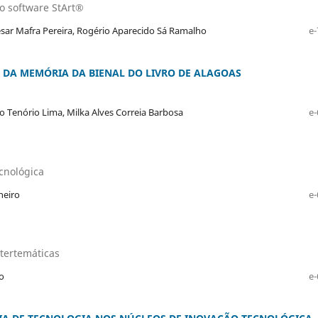
 o software StArt®
Cesar Mafra Pereira, Rogério Aparecido Sá Ramalho
e-
DA MEMÓRIA DA BIENAL DO LIVRO DE ALAGOAS
fo Tenório Lima, Milka Alves Correia Barbosa
e-
cnológica
neiro
e-
ntertemáticas
o
e-