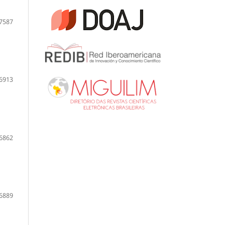
7587
6913
6862
6889