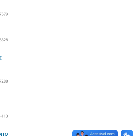
7579
6828
E
7288
-113
ENTO