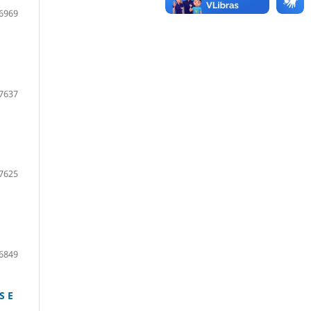
6969
7637
7625
6849
S E