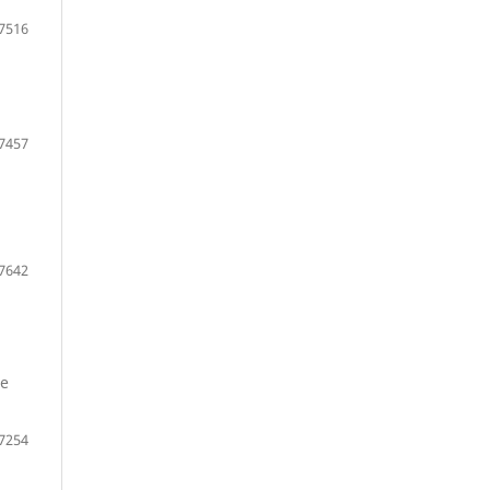
7516
7457
7642
 e
7254