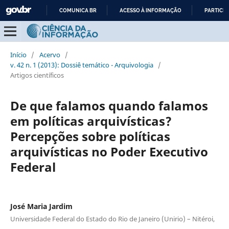
COMUNICA BR
ACESSO À INFORMAÇÃO
PARTICIP
IR
PARA
O
Início
/
Acervo
/
CONTEÚDO
v. 42 n. 1 (2013): Dossiê temático - Arquivologia
/
Artigos científicos
De que falamos quando falamos
em políticas arquivísticas?
Percepções sobre políticas
arquivísticas no Poder Executivo
Federal
José Maria Jardim
Universidade Federal do Estado do Rio de Janeiro (Unirio) – Nitéroi,