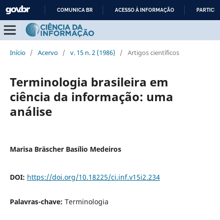
COMUNICA BR
ACESSO À INFORMAÇÃO
PARTICIP
IR
PARA
O
Início
/
Acervo
/
v. 15 n. 2 (1986)
/
Artigos científicos
CONTEÚDO
Terminologia brasileira em
ciência da informação: uma
análise
Marisa Bräscher Basílio Medeiros
DOI:
https://doi.org/10.18225/ci.inf.v15i2.234
Palavras-chave:
Terminologia