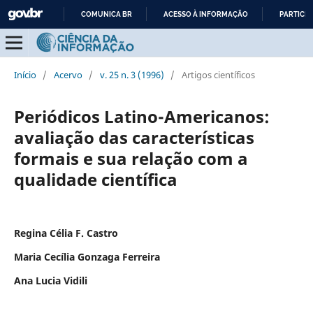
COMUNICA BR
ACESSO À INFORMAÇÃO
PARTICIP
IR
PARA
O
Início
/
Acervo
/
v. 25 n. 3 (1996)
/
Artigos científicos
CONTEÚDO
Periódicos Latino-Americanos:
avaliação das características
formais e sua relação com a
qualidade científica
Regina Célia F. Castro
Maria Cecília Gonzaga Ferreira
Ana Lucia Vidili