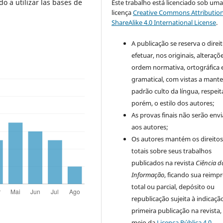
 a utilizar las bases de
Este trabalho está licenciado sob um
licença
Creative Commons Attribution
ShareAlike 4.0 International License
.
A publicação se reserva o direi
efetuar, nos originais, alteraçõ
ordem normativa, ortográfica 
gramatical, com vistas a mante
padrão culto da língua, respei
porém, o estilo dos autores;
As provas finais não serão env
aos autores;
Os autores mantém os direito
totais sobre seus trabalhos
publicados na revista
Ciência d
Informação
, ficando sua reimp
total ou parcial, depósito ou
republicação sujeita à indicaçã
primeira publicação na revista,
meio da
Licença Pública 4.0