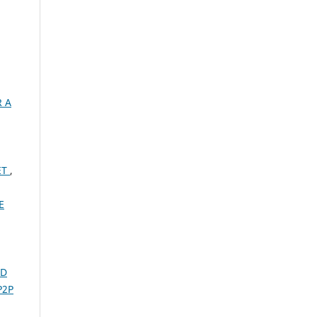
 A
ET
,
E
ND
P2P