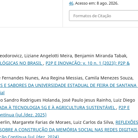
46
. Acesso em: 8 ago. 2026.
Formatos de Citação
Teodorovicz, Liziane Angelotti Meira, Benjamin Miranda Tabak,
OLÓGICAS NO BRASIL
,
P2P E INOVAÇÃO: v. 10 n. 1 (2023): P2P &
sé Fernandes Nunes, Ana Regina Messias, Camila Menezes Souza,
ES E SABORES DA UNIVERSIDADE ESTADUAL DE FEIRA DE SANTANA
ial
o Sandro Rodrigues Holanda, José Paulo Jesus Rainho, Luiz Diego
DA À TECNOLOGIA 5G E À AGRICULTURA SUSTENTÁVEL
,
P2P E
ntínua (jul./dez. 2025)
rlin, Margarete Farias de Moraes, Luiz Carlos da Silva,
REFLEXÕE
SOBRE A CONSTRUÇÃO DA MEMÓRIA SOCIAL NAS REDES DIGITAI
ção Contínua (jul./dez. 2024)