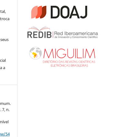
tal,
troca
 seus
cial
a a
comum.
. 7, n.
nível
iew/54