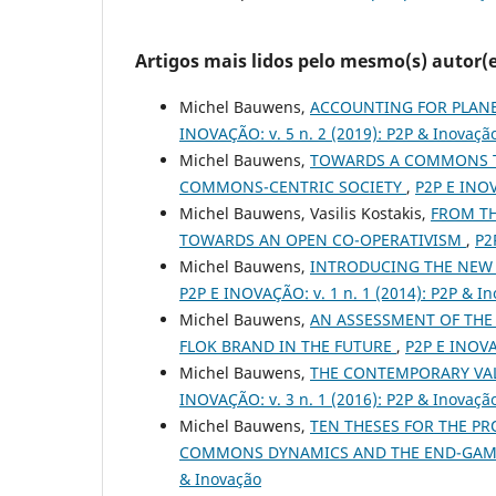
Artigos mais lidos pelo mesmo(s) autor(e
Michel Bauwens,
ACCOUNTING FOR PLAN
INOVAÇÃO: v. 5 n. 2 (2019): P2P & Inovaçã
Michel Bauwens,
TOWARDS A COMMONS TR
COMMONS-CENTRIC SOCIETY
,
P2P E INOV
Michel Bauwens, Vasilis Kostakis,
FROM TH
TOWARDS AN OPEN CO-OPERATIVISM
,
P2
Michel Bauwens,
INTRODUCING THE NEW 
P2P E INOVAÇÃO: v. 1 n. 1 (2014): P2P & I
Michel Bauwens,
AN ASSESSMENT OF THE
FLOK BRAND IN THE FUTURE
,
P2P E INOVA
Michel Bauwens,
THE CONTEMPORARY VAL
INOVAÇÃO: v. 3 n. 1 (2016): P2P & Inovaçã
Michel Bauwens,
TEN THESES FOR THE PR
COMMONS DYNAMICS AND THE END-GAME
& Inovação