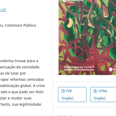
6-31
ns, Commons Público
andemia trouxe para a
ganização da sociedade.
s de lutar por
ropor reformas centradas
bilização global. A crise
PDF
HTML
rado o que pode ser feito
aptar e mudar suas
(Inglês)
(Inglês)
tanto, sua legitimidade.