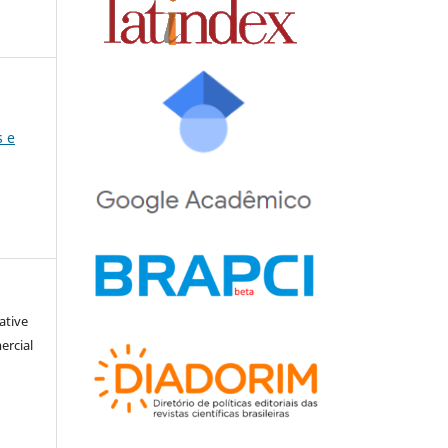
s e
ative
ercial