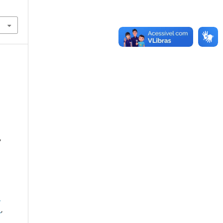
,
S
S
,