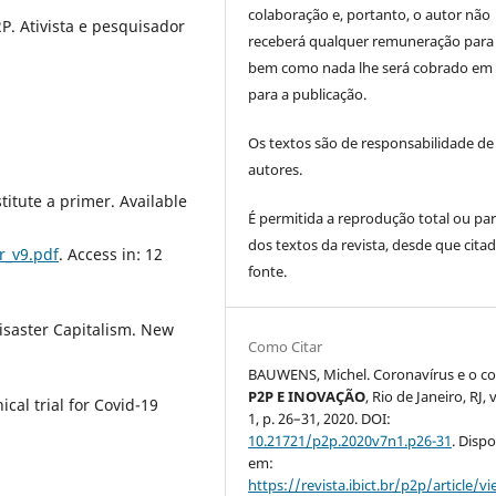
colaboração e, portanto, o autor não
P. Ativista e pesquisador
receberá qualquer remuneração para 
bem como nada lhe será cobrado em 
para a publicação.
Os textos são de responsabilidade de
autores.
itute a primer. Available
É permitida a reprodução total ou par
dos textos da revista, desde que citad
_v9.pdf
. Access in: 12
fonte.
isaster Capitalism. New
Como Citar
BAUWENS, Michel. Coronavírus e o 
P2P E INOVAÇÃO
, Rio de Janeiro, RJ, v
al trial for Covid-19
1, p. 26–31, 2020. DOI:
10.21721/p2p.2020v7n1.p26-31
. Dispo
em:
https://revista.ibict.br/p2p/article/v