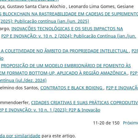
aça, Gustavo Santa Clara Alochio , Leonardo Lima Gomes, Gesiane
 BLOCKCHAIN NA RASTREABILIDADE EM CADEIAS DE SUPRIMENT
(2025): Publicação contínua (jan./jun. 2025)
margo,
INOVAÇÕES TECNOLÓGICAS E OS SEUS IMPACTOS NA
,
P2P E INOVAÇÃO: v. 10 n. 2 (2024): Publicação Contínua (jan./jun.
A COLETIVIDADE NO ÂMBITO DA PROPRIEDADE INTELECTUAL
,
P2
ão
,
PROPOSIÇÃO DE UM MODELO EMBRIONÁRIO DE FOMENTO ÀS
 EM FORMATO BOTTOM-UP, APLICADO À REGIÃO AMAZÔNICA
,
P2P
ntínua (jul./dez. 2024)
Belmino dos Santos,
CONTRATOS E BLACK BOXING
,
P2P E INOVAÇÃ
 Emmendoerfer,
CIDADES CRIATIVAS E SUAS PRÁTICAS COPRODUTI
2P E INOVAÇÃO: v. 10 n. 1 (2023): P2P & Inovação
11-20 de 150
Próxim
da por similaridade
para este artigo.