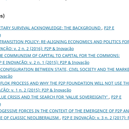
s)
ETARY SURVIVAL ACKNOWLEDGE: THE BACKGROUND
,
P2P E
o
ANSITION POLICY: RE-ALIGNING ECONOMICS AND POLITICS FOR
AÇÃO: v. 2 n. 2 (2016): P2P & Inovação
E COMMUNISM OF CAPITAL TO CAPITAL FOR THE COMMONS:
P E INOVAÇÃO: v. 2 n. 1 (2015): P2P & Inovação
CONFIGURATION BETWEEN STATE, CIVIL SOCIETY AND THE MARK
novação
 FLOK PROCESS AND WHY THE P2P FOUNDATION WILL NOT USE TH
ÇÃO: v. 1 n. 2 (2015): P2P & Inovação
UE CRISIS AND THE SEARCH FOR ‘VALUE SOVEREIGNTY’
,
P2P E
o
OGESSIVE FORCES IN THE CONTEXT OF THE EMERGENCE OF P2P A
 OF CLASSIC NEOLIBERALISM
,
P2P E INOVAÇÃO: v. 3 n. 2 (2017): 