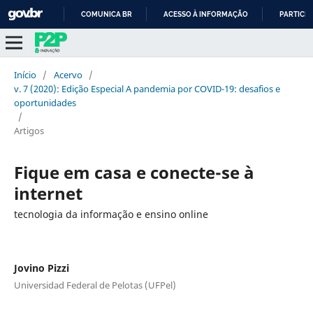
COMUNICA BR
ACESSO À INFORMAÇÃO
PARTICIP
IR
PARA
O
Início
/
Acervo
/
CONTEÚDO
v. 7 (2020): Edição Especial A pandemia por COVID-19: desafios e
oportunidades
/
Artigos
Fique em casa e conecte-se à
internet
tecnologia da informação e ensino online
Jovino Pizzi
Universidad Federal de Pelotas (UFPel)