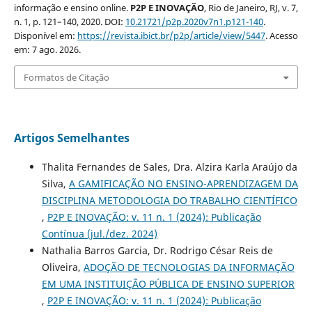
informação e ensino online.
P2P E INOVAÇÃO
, Rio de Janeiro, RJ, v. 7,
n. 1, p. 121–140, 2020. DOI:
10.21721/p2p.2020v7n1.p121-140
.
Disponível em:
https://revista.ibict.br/p2p/article/view/5447
. Acesso
em: 7 ago. 2026.
Formatos de Citação
Artigos Semelhantes
Thalita Fernandes de Sales, Dra. Alzira Karla Araújo da
Silva,
A GAMIFICAÇÃO NO ENSINO-APRENDIZAGEM DA
DISCIPLINA METODOLOGIA DO TRABALHO CIENTÍFICO
,
P2P E INOVAÇÃO: v. 11 n. 1 (2024): Publicação
Contínua (jul./dez. 2024)
Nathalia Barros Garcia, Dr. Rodrigo César Reis de
Oliveira,
ADOÇÃO DE TECNOLOGIAS DA INFORMAÇÃO
EM UMA INSTITUIÇÃO PÚBLICA DE ENSINO SUPERIOR
,
P2P E INOVAÇÃO: v. 11 n. 1 (2024): Publicação