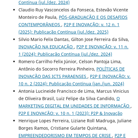
Contínua (jul./dez. 2024)
Claudio Ruy Vasconcelos da Fonseca, Estevão Vicente
Monteiro de Paula,
PÓS-GRADUAÇÃO E OS DESAFIOS
CONTEMPORÂNEOS
,
P2P E INOVAÇÃO: v. 12 n. 1
(2025): Publicação Contínua (jul./dez. 2025)
Silvio Mario Felix Dantas, Gilton Jose Ferreira da Silva,
INOVAÇÃO NA EDUCAÇÃO
,
P2P E INOVAÇÃO: v. 11 n.
1 (2024): Publicação Contínua (jul./dez. 2024)
Romero Carrilho Felix Júnior, Celson Pantoja Lima,
Antônio do Socorro Ferreira Pinheiro,
POLÍTICAS DE
INOVAÇÃO DAS ICTS PARAENSES
,
P2P E INOVAÇÃO: v.
10 n. 2 (2024): Publicação Contínua (jan./jun. 2024)
Antonia Lucineide Francisco de Lima, Marcus Vinicius
de Oliveira Brasil, Luiz Felipe da Silva Candido,
O
MARKETING DIGITAL EM UNIDADES DE INFORMAÇÃO
,
P2P E INOVAÇÃO: v. 10 n. 1 (2023): P2P & Inovação
Henrique Lopes Ferreira, Liziane Roll Madruga, Juliane
Borges Ramos, Cristiane Gularte Quintana,
EMPREENDEDORISMO EM TEMPOS DE CRISE
,
P2P E