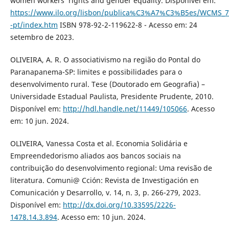
women workers’ rights and gender equality. Disponível em:
https://www.ilo.org/lisbon/publica%C3%A7%C3%B5es/WCMS_7
-pt/index.htm
ISBN 978-92-2-119622-8 - Acesso em: 24
setembro de 2023.
OLIVEIRA, A. R. O associativismo na região do Pontal do
Paranapanema-SP: limites e possibilidades para o
desenvolvimento rural. Tese (Doutorado em Geografia) –
Universidade Estadual Paulista, Presidente Prudente, 2010.
Disponível em:
http://hdl.handle.net/11449/105066
. Acesso
em: 10 jun. 2024.
OLIVEIRA, Vanessa Costa et al. Economia Solidária e
Empreendedorismo aliados aos bancos sociais na
contribuição do desenvolvimento regional: Uma revisão de
literatura. Comuni@ Cción: Revista de Investigación en
Comunicación y Desarrollo, v. 14, n. 3, p. 266-279, 2023.
Disponível em:
http://dx.doi.org/10.33595/2226-
1478.14.3.894
. Acesso em: 10 jun. 2024.