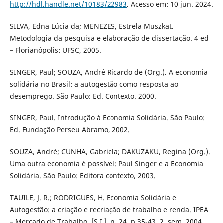
http://hdl.handle.net/10183/22983
. Acesso em: 10 jun. 2024.
SILVA, Edna Lúcia da; MENEZES, Estrela Muszkat.
Metodologia da pesquisa e elaboração de dissertação. 4 ed
– Florianópolis: UFSC, 2005.
SINGER, Paul; SOUZA, André Ricardo de (Org.). A economia
solidária no Brasil: a autogestão como resposta ao
desemprego. São Paulo: Ed. Contexto. 2000.
SINGER, Paul. Introdução à Economia Solidária. São Paulo:
Ed. Fundação Perseu Abramo, 2002.
SOUZA, André; CUNHA, Gabriela; DAKUZAKU, Regina (Org.).
Uma outra economia é possível: Paul Singer e a Economia
Solidária. São Paulo: Editora contexto, 2003.
TAUILE, J. R.; RODRIGUES, H. Economia Solidária e
Autogestão: a criação e recriação de trabalho e renda. IPEA
– Mercado de Trabalho, [S.I.], n. 24, p.35-43, 2. sem. 2004.