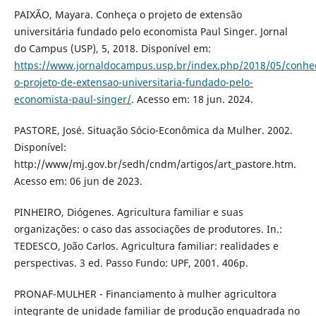
PAIXÃO, Mayara. Conheça o projeto de extensão
universitária fundado pelo economista Paul Singer. Jornal
do Campus (USP), 5, 2018. Disponível em:
https://www.jornaldocampus.usp.br/index.php/2018/05/conhe
o-projeto-de-extensao-universitaria-fundado-pelo-
economista-paul-singer/
. Acesso em: 18 jun. 2024.
PASTORE, José. Situação Sócio-Econômica da Mulher. 2002.
Disponível:
http://www/mj.gov.br/sedh/cndm/artigos/art_pastore.htm.
Acesso em: 06 jun de 2023.
PINHEIRO, Diógenes. Agricultura familiar e suas
organizações: o caso das associações de produtores. In.:
TEDESCO, João Carlos. Agricultura familiar: realidades e
perspectivas. 3 ed. Passo Fundo: UPF, 2001. 406p.
PRONAF-MULHER - Financiamento à mulher agricultora
integrante de unidade familiar de produção enquadrada no