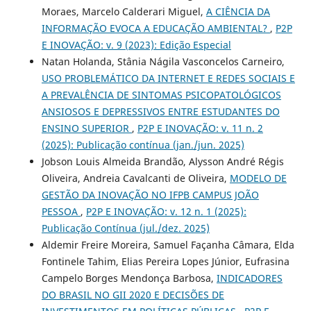
Moraes, Marcelo Calderari Miguel,
A CIÊNCIA DA
INFORMAÇÃO EVOCA A EDUCAÇÃO AMBIENTAL?
,
P2P
E INOVAÇÃO: v. 9 (2023): Edição Especial
Natan Holanda, Stânia Nágila Vasconcelos Carneiro,
USO PROBLEMÁTICO DA INTERNET E REDES SOCIAIS E
A PREVALÊNCIA DE SINTOMAS PSICOPATOLÓGICOS
ANSIOSOS E DEPRESSIVOS ENTRE ESTUDANTES DO
ENSINO SUPERIOR
,
P2P E INOVAÇÃO: v. 11 n. 2
(2025): Publicação contínua (jan./jun. 2025)
Jobson Louis Almeida Brandão, Alysson André Régis
Oliveira, Andreia Cavalcanti de Oliveira,
MODELO DE
GESTÃO DA INOVAÇÃO NO IFPB CAMPUS JOÃO
PESSOA
,
P2P E INOVAÇÃO: v. 12 n. 1 (2025):
Publicação Contínua (jul./dez. 2025)
Aldemir Freire Moreira, Samuel Façanha Câmara, Elda
Fontinele Tahim, Elias Pereira Lopes Júnior, Eufrasina
Campelo Borges Mendonça Barbosa,
INDICADORES
DO BRASIL NO GII 2020 E DECISÕES DE