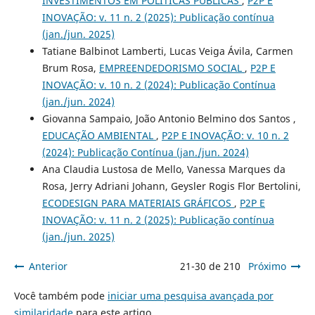
INVESTIMENTOS EM POLÍTICAS PÚBLICAS
,
P2P E
INOVAÇÃO: v. 11 n. 2 (2025): Publicação contínua
(jan./jun. 2025)
Tatiane Balbinot Lamberti, Lucas Veiga Ávila, Carmen
Brum Rosa,
EMPREENDEDORISMO SOCIAL
,
P2P E
INOVAÇÃO: v. 10 n. 2 (2024): Publicação Contínua
(jan./jun. 2024)
Giovanna Sampaio, João Antonio Belmino dos Santos ,
EDUCAÇÃO AMBIENTAL
,
P2P E INOVAÇÃO: v. 10 n. 2
(2024): Publicação Contínua (jan./jun. 2024)
Ana Claudia Lustosa de Mello, Vanessa Marques da
Rosa, Jerry Adriani Johann, Geysler Rogis Flor Bertolini,
ECODESIGN PARA MATERIAIS GRÁFICOS
,
P2P E
INOVAÇÃO: v. 11 n. 2 (2025): Publicação contínua
(jan./jun. 2025)
Anterior
21-30 de 210
Próximo
Você também pode
iniciar uma pesquisa avançada por
similaridade
para este artigo.