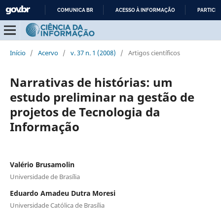
COMUNICA BR
ACESSO À INFORMAÇÃO
PARTICIP
IR
PARA
O
Início
/
Acervo
/
v. 37 n. 1 (2008)
/
Artigos científicos
CONTEÚDO
Narrativas de histórias: um
estudo preliminar na gestão de
projetos de Tecnologia da
Informação
Valério Brusamolin
Universidade de Brasília
Eduardo Amadeu Dutra Moresi
Universidade Católica de Brasília