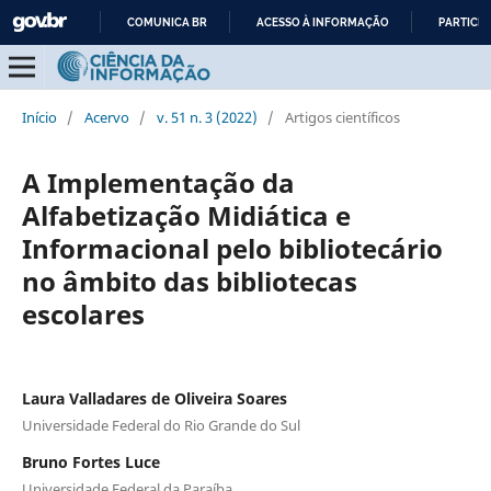
COMUNICA BR
ACESSO À INFORMAÇÃO
PARTICIP
IR
PARA
O
Início
/
Acervo
/
v. 51 n. 3 (2022)
/
Artigos científicos
CONTEÚDO
A Implementação da
Alfabetização Midiática e
Informacional pelo bibliotecário
no âmbito das bibliotecas
escolares
Laura Valladares de Oliveira Soares
Universidade Federal do Rio Grande do Sul
Bruno Fortes Luce
Universidade Federal da Paraíba