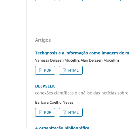
Artigos
Techgnosis e a informação como imagem de 
Vanessa Delazeri Mocellin, Alan Delazeri Mocellim
PDF
HTML
DEEPSEEK
conexões científicas e análise das notícias sob
Barbara Coelho Neves
PDF
HTML
A organização bibliográfica