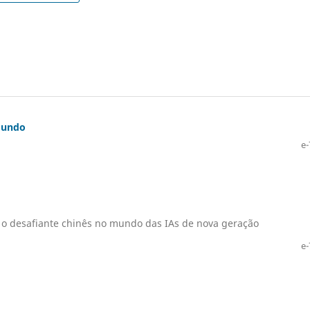
mundo
e-
re o desafiante chinês no mundo das IAs de nova geração
e-